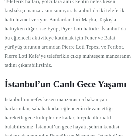
Teleferik hatları, yolculara antik kentin nefes kesen
kuşbakışı manzarasını sunuyor. İstanbul’da iki teleferik
hattı hizmet veriyor. Bunlardan biri Maçka, Taşkışla
hattıyken diğeri ise Eyüp, Piyer Loti hattıdır. İstanbul’da
bu eğlenceli aktiviteye katılmak için Fener ve Balat
yürüyüş turunun ardından Pierre Loti Tepesi ve Feribot,
Pierre Loti Kafe’ye teleferikle çıkıp muhteşem manzaranın
tadını çıkarabilirsiniz.
İstanbul’un Canlı Gece Yaşamı
İstanbul’un nefes kesen manzarasına bakan çatı
barlarından, sabaha kadar eğlencenin devam ettiği
hareketli gece kulüplerine kadar, birçok alternatif
bulabilirsiniz. İstanbul’un gece hayatı, şehrin kendisi
kadar çok zengindir. Beyoğlu ve Nişantaşı, İstanbul’un