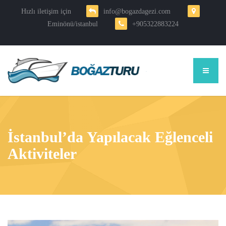
Hızlı iletişim için
info@bogazdagezi.com
Eminönü/istanbul
+905322883224
İstanbul’da Yapılacak Eğlenceli
Aktiviteler