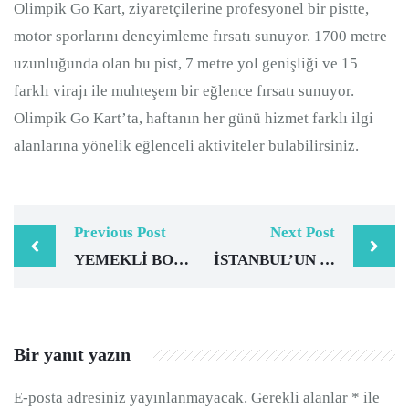
Olimpik Go Kart, ziyaretçilerine profesyonel bir pistte,
motor sporlarını deneyimleme fırsatı sunuyor. 1700 metre
uzunluğunda olan bu pist, 7 metre yol genişliği ve 15
farklı virajı ile muhteşem bir eğlence fırsatı sunuyor.
Olimpik Go Kart’ta, haftanın her günü hizmet farklı ilgi
alanlarına yönelik eğlenceli aktiviteler bulabilirsiniz.
Previous Post
Next Post
YEMEKLI BOĞAZ TURU NASIL YAPILIR?
İSTANBUL’UN EN İYI KAHVALTI MEKANLARI
Bir yanıt yazın
E-posta adresiniz yayınlanmayacak.
Gerekli alanlar
*
ile