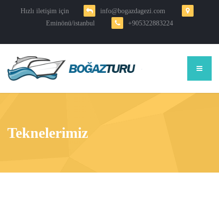
Hızlı iletişim için
info@bogazdagezi.com
Eminönü/istanbul
+905322883224
Teknelerimiz